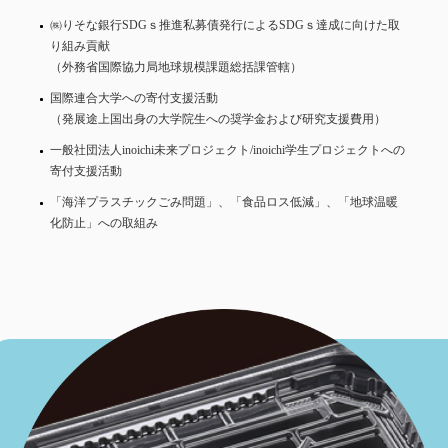
㈱りそな銀行SDGｓ推進私募債発行によるSDGｓ達成に向けた取
り組み貢献
（外務省国際協力局地球規模課題総括課管轄）
国際連合大学への寄付支援活動
（発展途上国出身の大学院生への奨学金および研究支援費用）
一般社団法人inoichi未来プロジェクト/inoichi学生プロジェクトへの
寄付支援活動
「海洋プラスチックごみ問題」、「食品ロス低減」、「地球温暖
化防止」への取組み